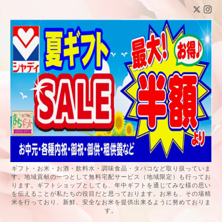
ギフト・お米・お酒・飲料水・調味食品・タバコなど取り扱っていま
す。地域貢献の一つとして無料宅配サービス（地域限定）も行ってお
ります。ギフトショップとしても、年中ギフトを通じてみな様の思い
を伝えることが私たちの役目だと思っております。お米も、その場精
米を行っており、新鮮、安全なお米を提供出来るように努めておりま
す。