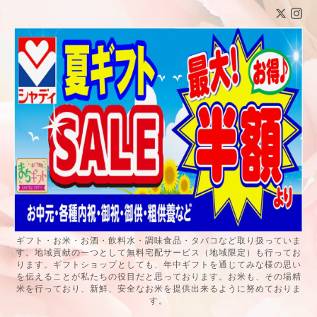
ギフト・お米・お酒・飲料水・調味食品・タバコなど取り扱っていま
す。地域貢献の一つとして無料宅配サービス（地域限定）も行ってお
ります。ギフトショップとしても、年中ギフトを通じてみな様の思い
を伝えることが私たちの役目だと思っております。お米も、その場精
米を行っており、新鮮、安全なお米を提供出来るように努めておりま
す。