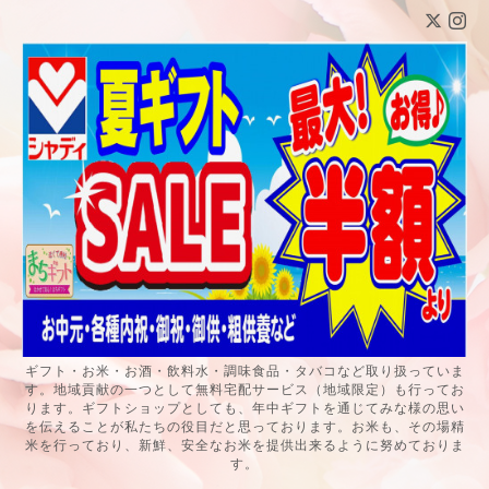
ギフト・お米・お酒・飲料水・調味食品・タバコなど取り扱っていま
す。地域貢献の一つとして無料宅配サービス（地域限定）も行ってお
ります。ギフトショップとしても、年中ギフトを通じてみな様の思い
を伝えることが私たちの役目だと思っております。お米も、その場精
米を行っており、新鮮、安全なお米を提供出来るように努めておりま
す。