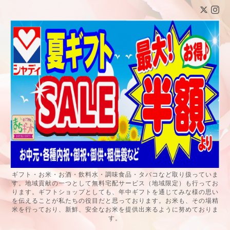
ギフト・お米・お酒・飲料水・調味食品・タバコなど取り扱っていま
す。地域貢献の一つとして無料宅配サービス（地域限定）も行ってお
ります。ギフトショップとしても、年中ギフトを通じてみな様の思い
を伝えることが私たちの役目だと思っております。お米も、その場精
米を行っており、新鮮、安全なお米を提供出来るように努めておりま
す。