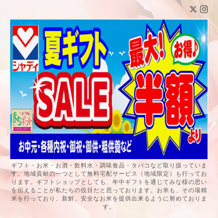
ギフト・お米・お酒・飲料水・調味食品・タバコなど取り扱っていま
す。地域貢献の一つとして無料宅配サービス（地域限定）も行ってお
ります。ギフトショップとしても、年中ギフトを通じてみな様の思い
を伝えることが私たちの役目だと思っております。お米も、その場精
米を行っており、新鮮、安全なお米を提供出来るように努めておりま
す。