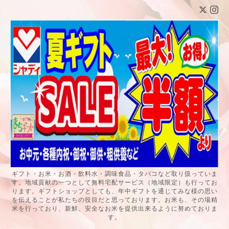
ギフト・お米・お酒・飲料水・調味食品・タバコなど取り扱っていま
す。地域貢献の一つとして無料宅配サービス（地域限定）も行ってお
ります。ギフトショップとしても、年中ギフトを通じてみな様の思い
を伝えることが私たちの役目だと思っております。お米も、その場精
米を行っており、新鮮、安全なお米を提供出来るように努めておりま
す。