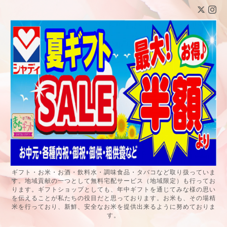
ギフト・お米・お酒・飲料水・調味食品・タバコなど取り扱っていま
す。地域貢献の一つとして無料宅配サービス（地域限定）も行ってお
ります。ギフトショップとしても、年中ギフトを通じてみな様の思い
を伝えることが私たちの役目だと思っております。お米も、その場精
米を行っており、新鮮、安全なお米を提供出来るように努めておりま
す。