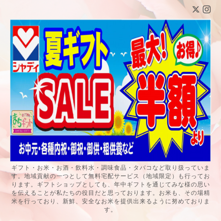
ギフト・お米・お酒・飲料水・調味食品・タバコなど取り扱っていま
す。地域貢献の一つとして無料宅配サービス（地域限定）も行ってお
ります。ギフトショップとしても、年中ギフトを通じてみな様の思い
を伝えることが私たちの役目だと思っております。お米も、その場精
米を行っており、新鮮、安全なお米を提供出来るように努めておりま
す。